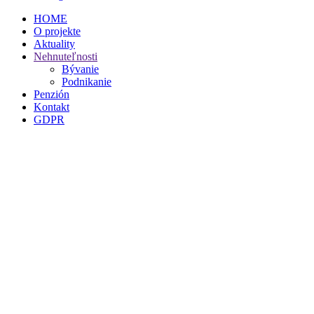
HOME
O projekte
Aktuality
Nehnuteľnosti
Bývanie
Podnikanie
Penzión
Kontakt
GDPR