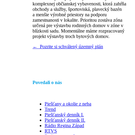
komplexnej občianskej vybavenosti, ktorá zahŕňa
obchody a služby, športoviská, plavecký bazén
a menšie výrobné priestory na podporu
zamestnanosti v lokalite. Prioritou zostáva zóna
určená pre výstavbu rodinných domov v zóne v
blízkosti sadu. Momentálne máme rozpracovaný
projekt výstavby troch bytových domov.
← Pozrite si schválený územný plán
Povedali o nás
Piešťany a okolie z neba
Trend
Piešťanský denník I.
Piešťanský denník II.
Rádio Regina Západ
RTVS