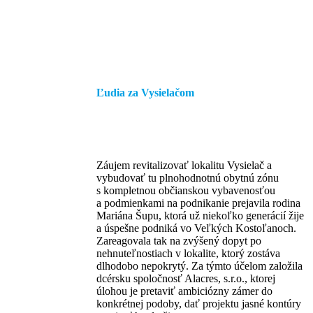
Ľudia za Vysielačom
Záujem revitalizovať lokalitu Vysielač a
vybudovať tu plnohodnotnú obytnú zónu
s kompletnou občianskou vybavenosťou
a podmienkami na podnikanie prejavila rodina
Mariána Šupu, ktorá už niekoľko generácií žije
a úspešne podniká vo Veľkých Kostoľanoch.
Zareagovala tak na zvýšený dopyt po
nehnuteľnostiach v lokalite, ktorý zostáva
dlhodobo nepokrytý. Za týmto účelom založila
dcérsku spoločnosť Alacres, s.r.o., ktorej
úlohou je pretaviť ambiciózny zámer do
konkrétnej podoby, dať projektu jasné kontúry