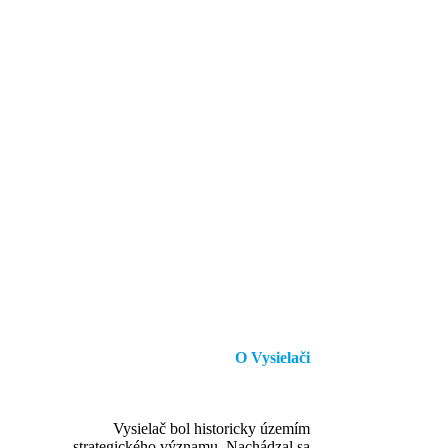
O Vysielači
Vysielač bol historicky územím
strategického významu. Nachádzal sa