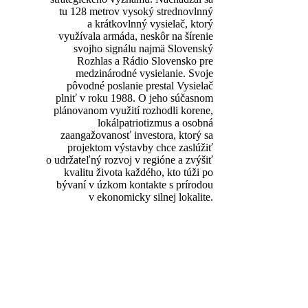
tu 128 metrov vysoký strednovlnný
a krátkovlnný vysielač, ktorý
využívala armáda, neskôr na šírenie
svojho signálu najmä Slovenský
Rozhlas a Rádio Slovensko pre
medzinárodné vysielanie. Svoje
pôvodné poslanie prestal Vysielač
plniť v roku 1988. O jeho súčasnom
plánovanom využití rozhodli korene,
lokálpatriotizmus a osobná
zaangažovanosť investora, ktorý sa
projektom výstavby chce zaslúžiť
o udržateľný rozvoj v regióne a zvýšiť
kvalitu života každého, kto túži po
bývaní v úzkom kontakte s prírodou
v ekonomicky silnej lokalite.