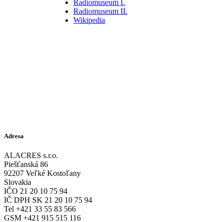
Radiomuseum I.
Radiomuseum II.
Wikipedia
Adresa
ALACRES s.r.o.
Piešťanská 86
92207 Veľké Kostoľany
Slovakia
IČO 21 20 10 75 94
IČ DPH SK 21 20 10 75 94
Tel +421 33 55 83 566
GSM +421 915 515 116