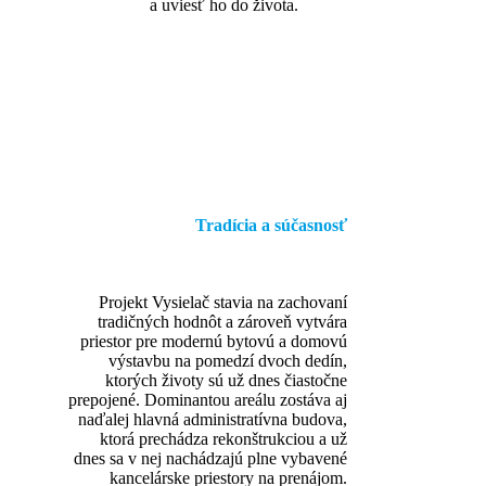
a uviesť ho do života.
Tradícia a súčasnosť
Projekt Vysielač stavia na zachovaní
tradičných hodnôt a zároveň vytvára
priestor pre modernú bytovú a domovú
výstavbu na pomedzí dvoch dedín,
ktorých životy sú už dnes čiastočne
prepojené. Dominantou areálu zostáva aj
naďalej hlavná administratívna budova,
ktorá prechádza rekonštrukciou a už
dnes sa v nej nachádzajú plne vybavené
kancelárske priestory na prenájom.