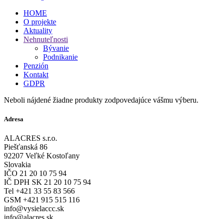
HOME
O projekte
Aktuality
Nehnuteľnosti
Bývanie
Podnikanie
Penzión
Kontakt
GDPR
Neboli nájdené žiadne produkty zodpovedajúce vášmu výberu.
Adresa
ALACRES s.r.o.
Piešťanská 86
92207 Veľké Kostoľany
Slovakia
IČO 21 20 10 75 94
IČ DPH SK 21 20 10 75 94
Tel +421 33 55 83 566
GSM +421 915 515 116
info@vysielaccc.sk
info@alacres.sk