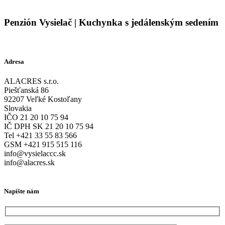
Penzión Vysielač | Kuchynka s jedálenským sedením
Adresa
ALACRES s.r.o.
Piešťanská 86
92207 Veľké Kostoľany
Slovakia
IČO 21 20 10 75 94
IČ DPH SK 21 20 10 75 94
Tel +421 33 55 83 566
GSM +421 915 515 116
info@vysielaccc.sk
info@alacres.sk
Napíšte nám