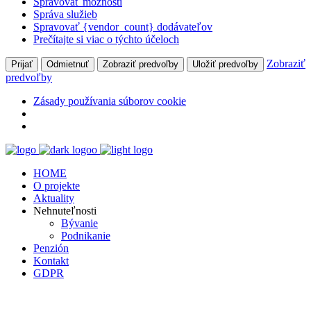
Spravovať možnosti
Správa služieb
Spravovať {vendor_count} dodávateľov
Prečítajte si viac o týchto účeloch
Zobraziť
Prijať
Odmietnuť
Zobraziť predvoľby
Uložiť predvoľby
predvoľby
Zásady používania súborov cookie
HOME
O projekte
Aktuality
Nehnuteľnosti
Bývanie
Podnikanie
Penzión
Kontakt
GDPR