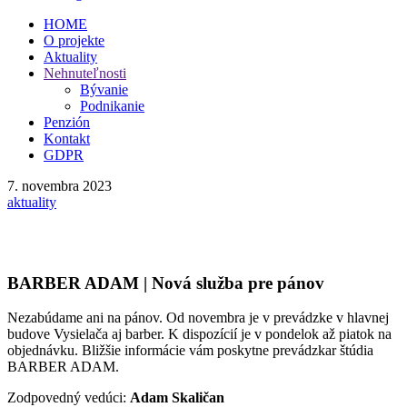
HOME
O projekte
Aktuality
Nehnuteľnosti
Bývanie
Podnikanie
Penzión
Kontakt
GDPR
7. novembra 2023
aktuality
BARBER ADAM | Nová služba pre pánov
Nezabúdame ani na pánov. Od novembra je v prevádzke v hlavnej
budove Vysielača aj barber. K dispozícií je v pondelok až piatok na
objednávku. Bližšie informácie vám poskytne prevádzkar štúdia
BARBER ADAM.
Zodpovedný vedúci:
Adam Skaličan