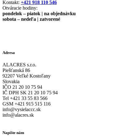
Kontakt:
+421 918 110 546
Otváracie hodiny:
pondelok – piatok | na objednávku
sobota – nedeľa | zatvorené
Adresa
ALACRES s.r.o.
Piešťanská 86
92207 Veľké Kostoľany
Slovakia
IČO 21 20 10 75 94
IČ DPH SK 21 20 10 75 94
Tel +421 33 55 83 566
GSM +421 915 515 116
info@vysielaccc.sk
info@alacres.sk
Napíšte nám